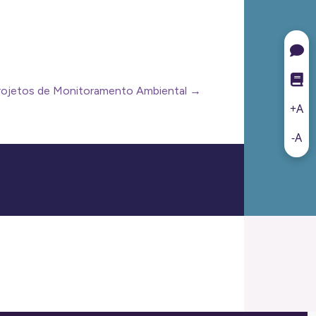
rojetos de Monitoramento Ambiental →
+A
-A