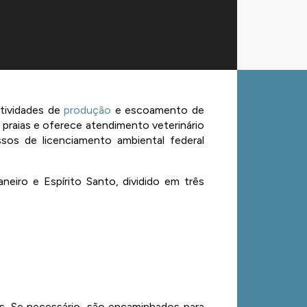
tividades de 
produção
 e escoamento de 
praias e oferece atendimento veterinário 
os de licenciamento ambiental federal 
eiro e Espírito Santo, dividido em três 
os. Se necessário, são encaminhados para 