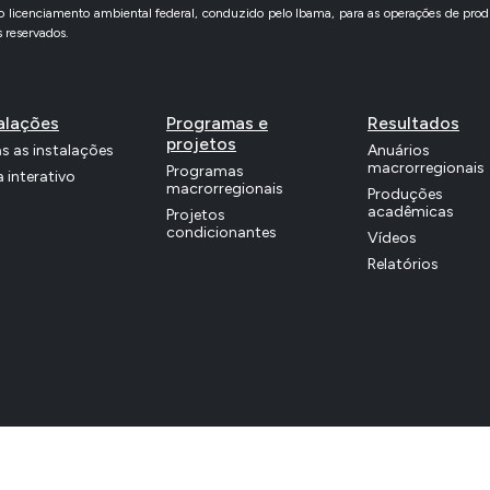
icenciamento ambiental federal, conduzido pelo Ibama, para as operações de produ
 reservados.
alações
Programas e
Resultados
projetos
s as instalações
Anuários
macrorregionais
Programas
 interativo
macrorregionais
Produções
acadêmicas
Projetos
condicionantes
Vídeos
Relatórios