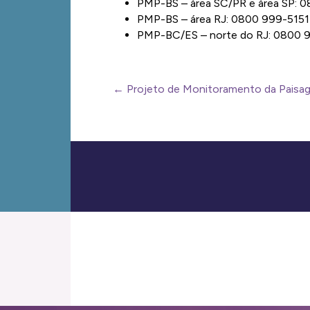
PMP-BS – área SC/PR e área SP: 
PMP-BS – área RJ: 0800 999-5151
PMP-BC/ES – norte do RJ: 0800 
← Projeto de Monitoramento da Paisa