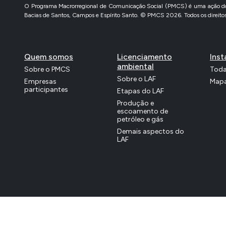
O Programa Macrorregional de Comunicação Social (PMCS) é uma ação do l
Bacias de Santos, Campos e Espírito Santo. © PMCS 2026. Todos os direitos
Quem somos
Licenciamento
Inst
ambiental
Sobre o PMCS
Toda
Sobre o LAF
Empresas
Mapa
participantes
Etapas do LAF
Produção e
escoamento de
petróleo e gás
Demais aspectos do
LAF