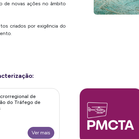
o de novas ações no âmbito
tos criados por exigência do
mento.
cterização:
crorregional de
ão do Tráfego de
s
Ver mais