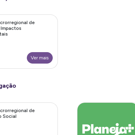
crorregional de
 Impactos
tais
Ver mais
igação
crorregional de
 Social