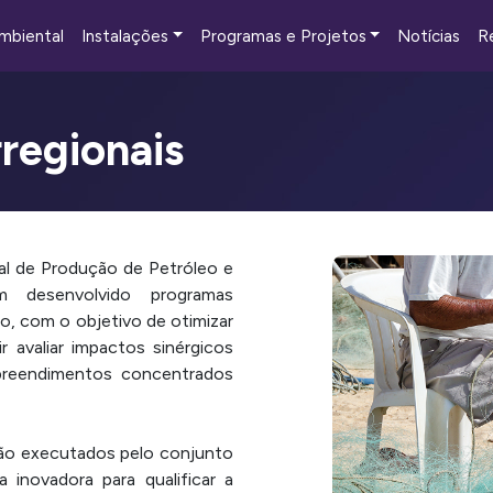
mbiental
Instalações
Programas e Projetos
Notícias
R
regionais
l de Produção de Petróleo e
 desenvolvido programas
o, com o objetivo de otimizar
 avaliar impactos sinérgicos
preendimentos concentrados
são executados pelo conjunto
 inovadora para qualificar a