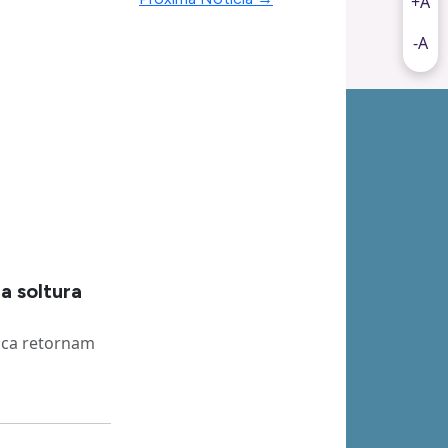
+A
-A
a soltura
nca retornam