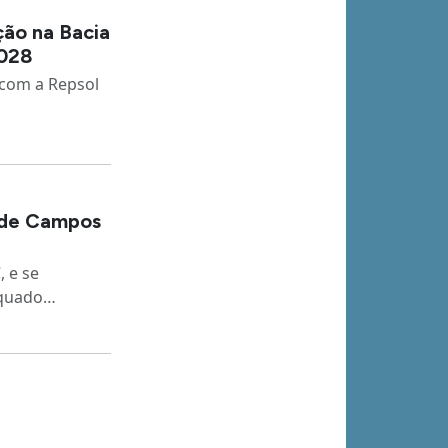
ção na Bacia
2028
 com a Repsol
a de Campos
, e se
equado…