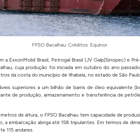
FPSO Bacalhau. Créditos: Equinor.
om a ExxonMobil Brasil, Petrogal Brasil (JV Galp|Sinopec) e Pré
au, cuja produção foi iniciada em outubro do ano passado
tros da costa do município de Ilhabela, no estado de São Paul
is superiores a um bilhão de barris de óleo equivalente (bo
uante de produção, armazenamento e transferência de petról
.
ros de altura, o FPSO Bacalhau tem capacidade de produzir 2
sso, a embarcação abriga até 158 tripulantes. Em termos de d
te 115 andares.