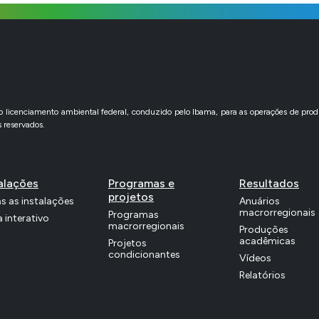
icenciamento ambiental federal, conduzido pelo Ibama, para as operações de produ
 reservados.
alações
Programas e
Resultados
projetos
s as instalações
Anuários
macrorregionais
Programas
 interativo
macrorregionais
Produções
acadêmicas
Projetos
condicionantes
Vídeos
Relatórios